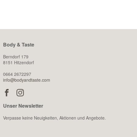
der körperlichen Leistungsfähigkeit beeinflusst Testosteron
auch […]
Body & Taste
Berndorf 179
8151 Hitzendorf
0664 2672297
info@bodyandtaste.com
Unser Newsletter
Verpasse keine Neuigkeiten, Aktionen und Angebote.