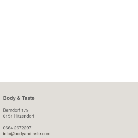
TASTY HOLIDAY
Der Sommer ist endlich da und für viele bedeutet das auch
die lang ersehnte Urlaubszeit. Doch anstatt sich darauf zu
freuen, fühlen sich manche von uns gestresst. Die Frage, ob
man im Urlaub ohne schlechtes Gewissen genießen kann
oder ob man direkt seine hart erarbeitete Figur aufs Spiel
setzt, beschäftigt einige von uns – aber […]
WEITERLESEN
Body & Taste
Berndorf 179
8151 Hitzendorf
0664 2672297
info@bodyandtaste.com