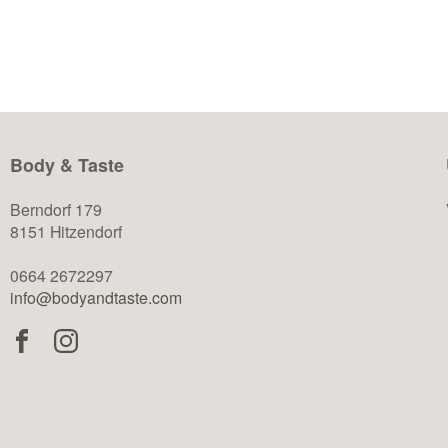
Body & Taste
Berndorf 179
8151 Hitzendorf
0664 2672297
info@bodyandtaste.com