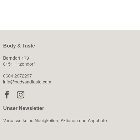
der körperlichen Leistungsfähigkeit beeinflusst Testosteron
auch […]
Body & Taste
Berndorf 179
8151 Hitzendorf
0664 2672297
info@bodyandtaste.com
Unser Newsletter
Verpasse keine Neuigkeiten, Aktionen und Angebote.