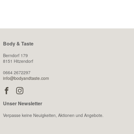
der körperlichen Leistungsfähigkeit beeinflusst Testosteron
auch […]
Body & Taste
Berndorf 179
8151 Hitzendorf
0664 2672297
info@bodyandtaste.com
Unser Newsletter
Verpasse keine Neuigkeiten, Aktionen und Angebote.