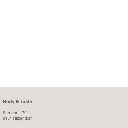
27. Juli 2024
TASTY HOLIDAY
Der Sommer ist endlich da und für viele bedeutet das auch
die lang ersehnte Urlaubszeit. Doch anstatt sich darauf zu
freuen, fühlen sich manche von uns gestresst. Die Frage, ob
man im Urlaub ohne schlechtes Gewissen genießen kann
oder ob man direkt seine hart erarbeitete Figur aufs Spiel
setzt, beschäftigt einige von uns – aber […]
WEITERLESEN
Body & Taste
Berndorf 179
8151 Hitzendorf