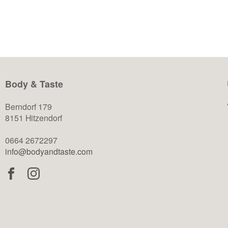
Body & Taste
Berndorf 179
8151 Hitzendorf
0664 2672297
info@bodyandtaste.com