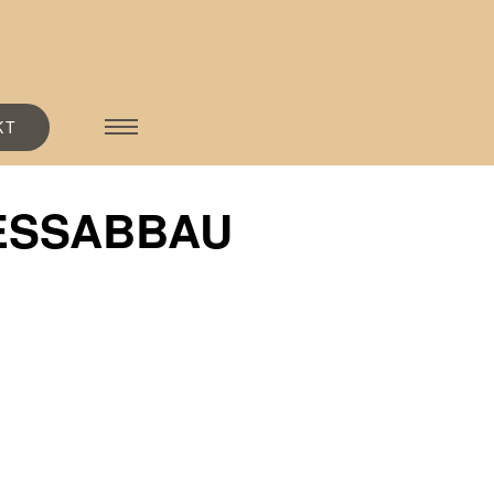
KT
ESSABBAU