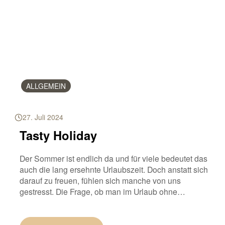
ALLGEMEIN
27. Juli 2024
Tasty Holiday
Der Sommer ist endlich da und für viele bedeutet das
auch die lang ersehnte Urlaubszeit. Doch anstatt sich
darauf zu freuen, fühlen sich manche von uns
gestresst. Die Frage, ob man im Urlaub ohne
schlechtes Gewissen genießen kann oder ob man
direkt seine hart erarbeitete Figur aufs Spiel setzt,
beschäftigt einige von uns – aber […]