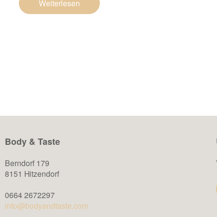
Weiterlesen
Body & Taste
Berndorf 179
8151 Hitzendorf
0664 2672297
info@bodyandtaste.com