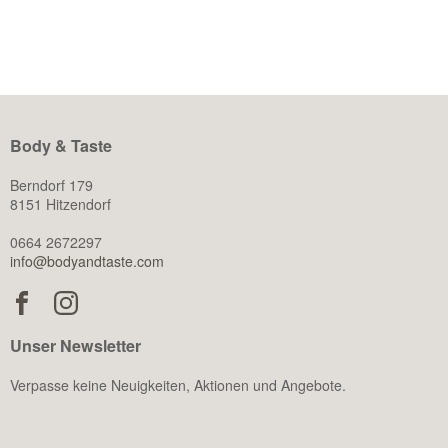
der körperlichen Leistungsfähigkeit beeinflusst Testosteron
auch […]
Body & Taste
Berndorf 179
8151 Hitzendorf
0664 2672297
info@bodyandtaste.com
Unser Newsletter
Verpasse keine Neuigkeiten, Aktionen und Angebote.