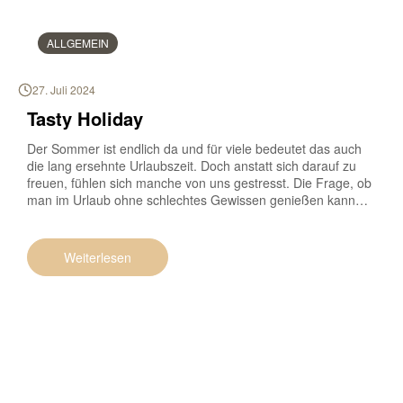
ALLGEMEIN
27. Juli 2024
Tasty Holiday
Der Sommer ist endlich da und für viele bedeutet das auch
die lang ersehnte Urlaubszeit. Doch anstatt sich darauf zu
freuen, fühlen sich manche von uns gestresst. Die Frage, ob
man im Urlaub ohne schlechtes Gewissen genießen kann
oder ob man direkt seine hart erarbeitete Figur aufs Spiel
setzt, beschäftigt einige von uns – aber […]
Weiterlesen