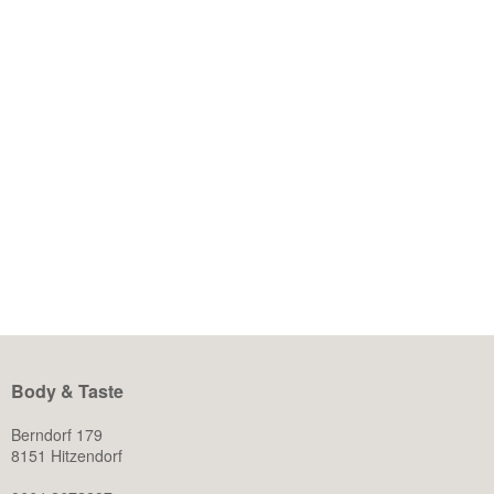
27. Juli 2024
TASTY HOLIDAY
Der Sommer ist endlich da und für viele bedeutet das auch
die lang ersehnte Urlaubszeit. Doch anstatt sich darauf zu
freuen, fühlen sich manche von uns gestresst. Die Frage, ob
man im Urlaub ohne schlechtes Gewissen genießen kann
oder ob man direkt seine hart erarbeitete Figur aufs Spiel
setzt, beschäftigt einige von uns – aber […]
WEITERLESEN
Body & Taste
Berndorf 179
8151 Hitzendorf