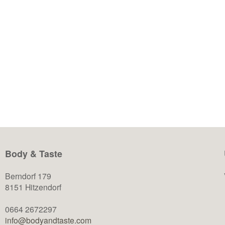
mit einem leckeren CARROT CHEESECAKE im
‚vegan style‘ versüßen. Dieses Rezept trumpft ganz
klar in vielen Vorteilen gegenüber eines klassischen
New York Cheesecakes. GESUNDHEITLICHE
VORTEILE: Nährwerte – über 50% weniger an
WEITERLESEN
Kalorien! Eine pflanzliche Ernährung kann das Risiko
für Herzkrankheiten, bestimmte Krebsarten, Typ-2-
Diabetes und andere […]
Body & Taste
Berndorf 179
8151 Hitzendorf
0664 2672297
info@bodyandtaste.com