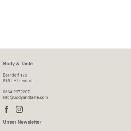
WEITERLESEN
Body & Taste
Berndorf 179
8151 Hitzendorf
0664 2672297
info@bodyandtaste.com
Unser Newsletter