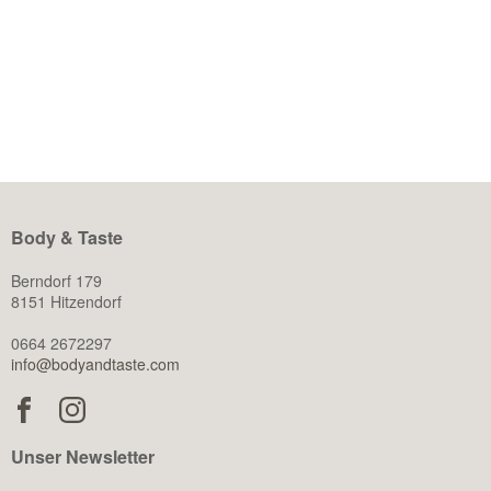
WEITERLESEN
Body & Taste
Berndorf 179
8151 Hitzendorf
0664 2672297
info@bodyandtaste.com
Unser Newsletter