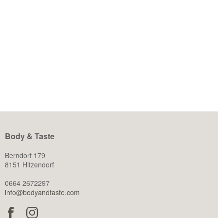
Frühling ist die perfekte Zeit, um neue Ziele zu setzen und
frische Energie ins Leben zu bringen.
WEITERLESEN
Body & Taste
Berndorf 179
8151 Hitzendorf
0664 2672297
info@bodyandtaste.com