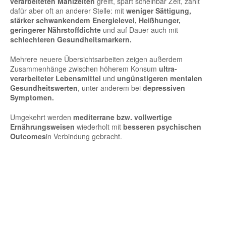
verarbeiteten Mahlzeiten
greift, spart scheinbar Zeit, zahlt
dafür aber oft an anderer Stelle: mit
weniger Sättigung,
stärker schwankendem Energielevel, Heißhunger,
geringerer Nährstoffdichte
und auf Dauer auch mit
schlechteren Gesundheitsmarkern.
Mehrere neuere Übersichtsarbeiten zeigen außerdem
Zusammenhänge zwischen höherem Konsum
ultra-
verarbeiteter Lebensmittel
und
ungünstigeren mentalen
Gesundheitswerten
, unter anderem bei
depressiven
Symptomen.
Umgekehrt werden
mediterrane bzw. vollwertige
Ernährungsweisen
wiederholt mit
besseren psychischen
Outcomes
in Verbindung gebracht.