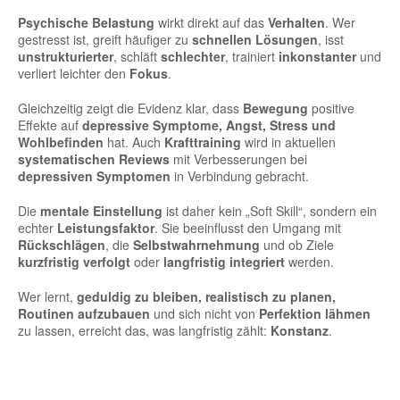
Psychische Belastung
wirkt direkt auf das
Verhalten
. Wer
gestresst ist, greift häufiger zu
schnellen Lösungen
, isst
unstrukturierter
, schläft
schlechter
, trainiert
inkonstanter
und
verliert leichter den
Fokus
.
Gleichzeitig zeigt die Evidenz klar, dass
Bewegung
positive
Effekte auf
depressive Symptome, Angst, Stress und
Wohlbefinden
hat. Auch
Krafttraining
wird in aktuellen
systematischen Reviews
mit Verbesserungen bei
depressiven Symptomen
in Verbindung gebracht.
Die
mentale Einstellung
ist daher kein „Soft Skill“, sondern ein
echter
Leistungsfaktor
. Sie beeinflusst den Umgang mit
Rückschlägen
, die
Selbstwahrnehmung
und ob Ziele
kurzfristig verfolgt
oder
langfristig integriert
werden.
Wer lernt,
geduldig zu bleiben, realistisch zu planen,
Routinen aufzubauen
und sich nicht von
Perfektion lähmen
zu lassen, erreicht das, was langfristig zählt:
Konstanz
.