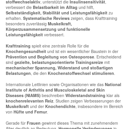
stoffwechselaktiv
, unterstützt die
Insulinsensitivität
,
verbessert die
Belastbarkeit im Alltag
und hilft,
Selbstständigkeit, Stabilität und Leistungsfähigkeit
zu
erhalten.
Systematische Reviews
zeigen, dass Krafttraining
besonders zuverlässig
Muskelkraft,
Körperzusammensetzung und funktionelle
Leistungsfähigkeit
verbessert.
Krafttraining
spielt eine zentrale Rolle für die
Knochengesundheit
und ist ein wesentlicher Baustein in der
Prävention und Begleitung von Osteoporose
. Entscheidend
sind
gezielte, belastungsorientierte Trainingsreize
mit
mechanischer Spannung, Widerstand und stoßartigen
Belastungen
, die den
Knochenstoffwechsel stimulieren
.
Internationale Leitlinien sowie Organisationen wie das
National
Institute of Arthritis and Musculoskeletal and Skin
Diseases (NIAMS)
beschreiben
Widerstandstraining
klar als
knochenrelevanten Reiz
. Studien zeigen Verbesserungen der
Muskelkraft
und der
Knochendichte
, insbesondere im Bereich
von
Hüfte und Femur
.
Gerade für
Frauen
gewinnt dieses Thema mit zunehmendem
Alter deutlich an Bedeutung.
Hormonelle Veränderungen
in