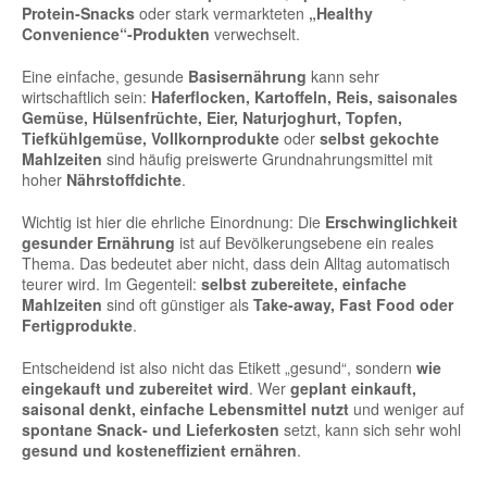
Protein-Snacks
oder stark vermarkteten
„Healthy
Convenience“-Produkten
verwechselt.
Eine einfache, gesunde
Basisernährung
kann sehr
wirtschaftlich sein:
Haferflocken, Kartoffeln, Reis, saisonales
Gemüse, Hülsenfrüchte, Eier, Naturjoghurt, Topfen,
Tiefkühlgemüse, Vollkornprodukte
oder
selbst gekochte
Mahlzeiten
sind häufig preiswerte Grundnahrungsmittel mit
hoher
Nährstoffdichte
.
Wichtig ist hier die ehrliche Einordnung: Die
Erschwinglichkeit
gesunder Ernährung
ist auf Bevölkerungsebene ein reales
Thema. Das bedeutet aber nicht, dass dein Alltag automatisch
teurer wird. Im Gegenteil:
selbst zubereitete, einfache
Mahlzeiten
sind oft günstiger als
Take-away, Fast Food oder
Fertigprodukte
.
Entscheidend ist also nicht das Etikett „gesund“, sondern
wie
eingekauft und zubereitet wird
. Wer
geplant einkauft,
saisonal denkt, einfache Lebensmittel nutzt
und weniger auf
spontane Snack- und Lieferkosten
setzt, kann sich sehr wohl
gesund und kosteneffizient ernähren
.