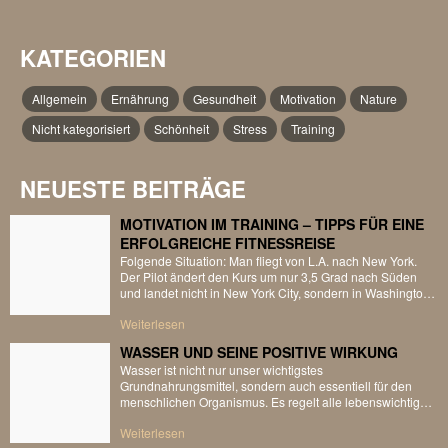
KATEGORIEN
Allgemein
Ernährung
Gesundheit
Motivation
Nature
Nicht kategorisiert
Schönheit
Stress
Training
NEUESTE BEITRÄGE
MOTIVATION IM TRAINING – TIPPS FÜR EINE
ERFOLGREICHE FITNESSREISE
Folgende Situation: Man fliegt von L.A. nach New York.
Der Pilot ändert den Kurs um nur 3,5 Grad nach Süden
und landet nicht in New York City, sondern in Washington
D.C. Eine derart kleine Veränderung ist beim Start kaum
Weiterlesen
wahrnehmbar – die Nase des Flugzeuges bewegt sich nur
minimal, doch wenn dieser neue Kurs über […]
WASSER UND SEINE POSITIVE WIRKUNG
Wasser ist nicht nur unser wichtigstes
Grundnahrungsmittel, sondern auch essentiell für den
menschlichen Organismus. Es regelt alle lebenswichtigen
Funktionen, wie zum Beispiel die Temperaturregulierung,
Weiterlesen
den Transport von Nährstoffen, den Stoffwechsel, die