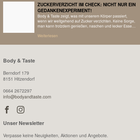
Verdauung und die Herz-Kreislauf-Funktion. Zudem dient
ZUCKERVERZICHT IM CHECK: NICHT NUR EIN
es als Bestandteil von Zellen, Geweben und Organen. Der
GEDANKENEXPERIMENT!
Wasseranteil unseres Körpers verändert sich im Laufe des
Lebens. […]
Body & Taste zeigt, was mit unserem Körper passiert,
wenn wir weitgehend auf Zucker verzichten. Keine Sorge,
man kann trotzdem genießen, naschen und lecker Essen
gehen – nur eben ohne freien – bzw. sogenannten
Weiterlesen
Industriezucker. Wir müssen also nicht ‚leiden‘, sondern
uns einfach bewusster ernähren. Warum Zucker nicht
gleich Gift ist Zucker ist kein Gift […]
Body & Taste
Berndorf 179
8151 Hitzendorf
0664 2672297
info@bodyandtaste.com
Unser Newsletter
Verpasse keine Neuigkeiten, Aktionen und Angebote.