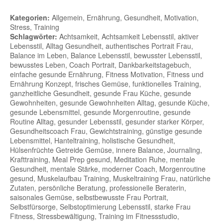
Kategorien:
Allgemein, Ernährung, Gesundheit, Motivation,
Stress, Training
Schlagwörter:
Achtsamkeit, Achtsamkeit Lebensstil, aktiver
Lebensstil, Alltag Gesundheit, authentisches Portrait Frau,
Balance im Leben, Balance Lebensstil, bewusster Lebensstil,
bewusstes Leben, Coach Portrait, Dankbarkeitstagebuch,
einfache gesunde Ernährung, Fitness Motivation, Fitness und
Ernährung Konzept, frisches Gemüse, funktionelles Training,
ganzheitliche Gesundheit, gesunde Frau Küche, gesunde
Gewohnheiten, gesunde Gewohnheiten Alltag, gesunde Küche,
gesunde Lebensmittel, gesunde Morgenroutine, gesunde
Routine Alltag, gesunder Lebensstil, gesunder starker Körper,
Gesundheitscoach Frau, Gewichtstraining, günstige gesunde
Lebensmittel, Hanteltraining, holistische Gesundheit,
Hülsenfrüchte Getreide Gemüse, innere Balance, Journaling,
Krafttraining, Meal Prep gesund, Meditation Ruhe, mentale
Gesundheit, mentale Stärke, moderner Coach, Morgenroutine
gesund, Muskelaufbau Training, Muskeltraining Frau, natürliche
Zutaten, persönliche Beratung, professionelle Beraterin,
saisonales Gemüse, selbstbewusste Frau Portrait,
Selbstfürsorge, Selbstoptimierung Lebensstil, starke Frau
Fitness, Stressbewältigung, Training im Fitnessstudio,