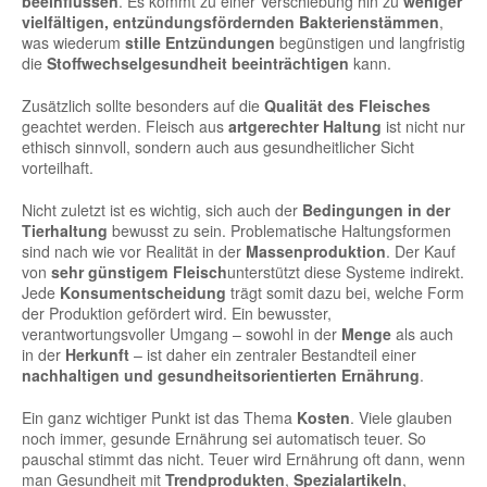
beeinflussen
. Es kommt zu einer Verschiebung hin zu
weniger
vielfältigen, entzündungsfördernden Bakterienstämmen
,
was wiederum
stille Entzündungen
begünstigen und langfristig
die
Stoffwechselgesundheit beeinträchtigen
kann.
Zusätzlich sollte besonders auf die
Qualität des Fleisches
geachtet werden. Fleisch aus
artgerechter Haltung
ist nicht nur
ethisch sinnvoll, sondern auch aus gesundheitlicher Sicht
vorteilhaft.
Nicht zuletzt ist es wichtig, sich auch der
Bedingungen in der
Tierhaltung
bewusst zu sein. Problematische Haltungsformen
sind nach wie vor Realität in der
Massenproduktion
. Der Kauf
von
sehr günstigem Fleisch
unterstützt diese Systeme indirekt.
Jede
Konsumentscheidung
trägt somit dazu bei, welche Form
der Produktion gefördert wird. Ein bewusster,
verantwortungsvoller Umgang – sowohl in der
Menge
als auch
in der
Herkunft
– ist daher ein zentraler Bestandteil einer
nachhaltigen und gesundheitsorientierten Ernährung
.
Ein ganz wichtiger Punkt ist das Thema
Kosten
. Viele glauben
noch immer, gesunde Ernährung sei automatisch teuer. So
pauschal stimmt das nicht. Teuer wird Ernährung oft dann, wenn
man Gesundheit mit
Trendprodukten
,
Spezialartikeln
,